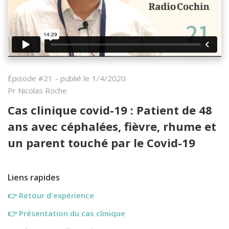
Épisode #
21
- publié le
1/4/2020
Pr Nicolas Roche
Cas clinique covid-19 :
Patient de 48
ans avec céphalées, fièvre, rhume et
un parent touché par le Covid-19
Liens rapides
👉
Retour d'expérience
👉
Présentation du cas clinique